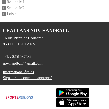
Seniors M1
Seniors M2
Loisirs
CHALLANS NOV HANDBALL
16 rue Pierre de Coubertin
85300
CHALLANS
Tél. :
0251687532
nov.handball@gmail.com
Informations légales
Signaler un contenu inapproprié
SPORTS
REGIONS