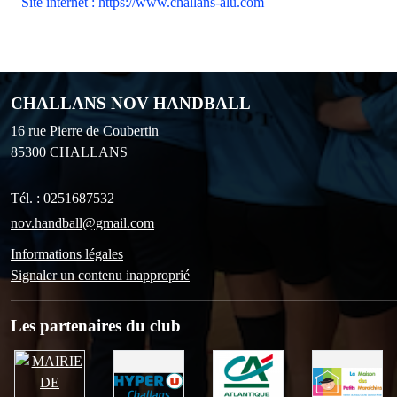
Site internet : https://www.challans-alu.com
CHALLANS NOV HANDBALL
16 rue Pierre de Coubertin
85300
CHALLANS
Tél. :
0251687532
nov.handball@gmail.com
Informations légales
Signaler un contenu inapproprié
Les partenaires du club