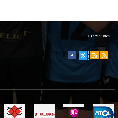
13779
visites