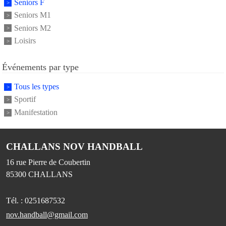
Seniors F
Seniors M1
Seniors M2
Loisirs
Événements par type
Tous les types
Sportif
Manifestation
CHALLANS NOV HANDBALL
16 rue Pierre de Coubertin
85300
CHALLANS
Tél. :
0251687532
nov.handball@gmail.com