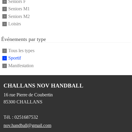
Seniors F
Seniors M1
Seniors M2
Loisirs
Événements par type
Tous les types
Sportif
Manifestation
CHALLANS NOV HANDBALL
16 rue Pierre de Coubertin
85300
CHALLANS
Tél. :
0251687532
nov.handball@gmail.com